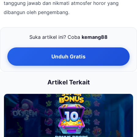
tanggung jawab dan nikmati atmosfer horor yang
dibangun oleh pengembang.
Suka artikel ini? Coba
kemang88
Unduh Gratis
Artikel Terkait