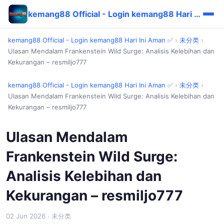
kemang88 Official - Login kemang88 Hari Ini Aman ✅
kemang88 Official - Login kemang88 Hari Ini Aman ✅
›
未分类
›
Ulasan Mendalam Frankenstein Wild Surge: Analisis Kelebihan dan
Kekurangan – resmiljo777
kemang88 Official - Login kemang88 Hari Ini Aman ✅
›
未分类
›
Ulasan Mendalam Frankenstein Wild Surge: Analisis Kelebihan dan
Kekurangan – resmiljo777
Ulasan Mendalam
Frankenstein Wild Surge:
Analisis Kelebihan dan
Kekurangan – resmiljo777
02 Jun 2026
· 未分类