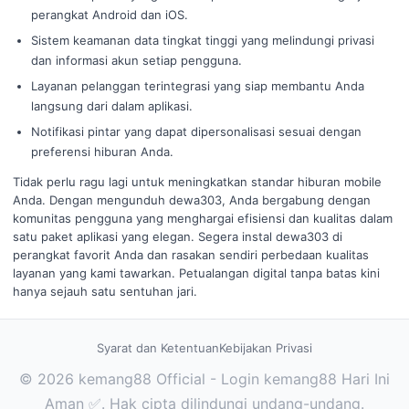
perangkat Android dan iOS.
Sistem keamanan data tingkat tinggi yang melindungi privasi
dan informasi akun setiap pengguna.
Layanan pelanggan terintegrasi yang siap membantu Anda
langsung dari dalam aplikasi.
Notifikasi pintar yang dapat dipersonalisasi sesuai dengan
preferensi hiburan Anda.
Tidak perlu ragu lagi untuk meningkatkan standar hiburan mobile
Anda. Dengan mengunduh dewa303, Anda bergabung dengan
komunitas pengguna yang menghargai efisiensi dan kualitas dalam
satu paket aplikasi yang elegan. Segera instal dewa303 di
perangkat favorit Anda dan rasakan sendiri perbedaan kualitas
layanan yang kami tawarkan. Petualangan digital tanpa batas kini
hanya sejauh satu sentuhan jari.
Syarat dan Ketentuan
Kebijakan Privasi
© 2026 kemang88 Official - Login kemang88 Hari Ini
Aman ✅. Hak cipta dilindungi undang-undang.