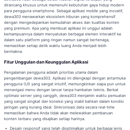
dirancang khusus untuk memenuhi kebutuhan gaya hidup modern
para pengguna smartphone. Sebagai aplikasi mobile yang inovatif,
dewa303 menawarkan ekosistem hiburan yang komprehensif
dengan mengedepankan kemudahan akses dan kualitas konten
yang premium. Apa yang membuat aplikasi ini unggul adalah
kemampuannya dalam menyatukan berbagai elemen interaktif ke
dalam satu platform yang ringan namun sangat bertenaga,
memastikan setiap detik waktu luang Anda menjadi lebih
bermakna.
Fitur Unggulan dan Keunggulan Aplikasi
Pengalaman pengguna adalah prioritas utama dalam
pengembangan dewa303. Aplikasi ini dilengkapi dengan antarmuka
pengguna (UI) yang sangat intuitif, memungkinkan siapa pun untuk
menavigasi menu dengan lancar tanpa hambatan teknis. Berkat
optimasi server yang canggih, dewa303 menjamin waktu pemuatan
yang sangat singkat dan koneksi yang stabil bahkan dalam kondisi
jaringan yang kurang ideal. Sinkronisasi data secara real-time
memastikan bahwa Anda tidak akan melewatkan pembaruan
konten terbaru yang disajikan setiap harinya.
Desain responsif yang telah dioptimalkan untuk berbagai jenis